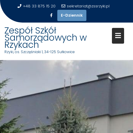
+48 33 875 15 20
sekretariat@zssrzyki.pl
E-Dziennik
Zespół Szkół
Samorządowych w
Rzykach
Rzyki, os. Szczęśniaki 1, 34-125 Sułkowice