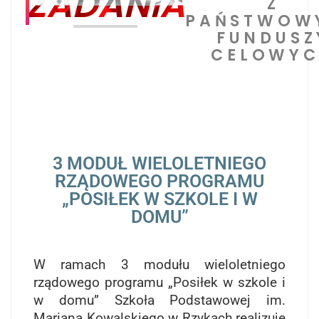
ZADANIA
Z
PAŃSTWOW
FUNDUSZ
CELOWY
3 MODUŁ WIELOLETNIEGO
RZĄDOWEGO PROGRAMU
„POSIŁEK W SZKOLE I W
DOMU”
W ramach 3 modułu wieloletniego
rządowego programu „Posiłek w szkole i
w domu” Szkoła Podstawowej im.
Mariana Kowalskiego w Rzykach realizuje