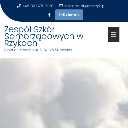
+48 33 875 15 20
sekretariat@zssrzyki.pl
E-Dziennik
Zespół Szkół
Samorządowych w
Rzykach
Rzyki, os. Szczęśniaki 1, 34-125 Sułkowice