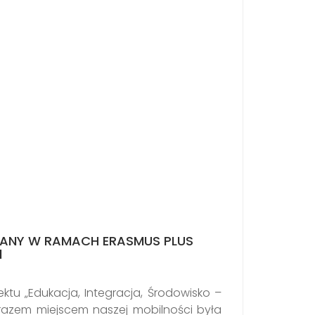
WANY W RAMACH ERASMUS PLUS
1
jektu „Edukacja, Integracja, Środowisko –
razem miejscem naszej mobilności była