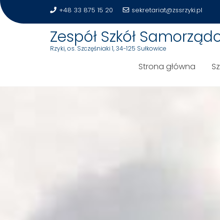
+48 33 875 15 20
sekretariat@zssrzyki.pl
Zespół Szkół Samorząd
Rzyki, os. Szczęśniaki 1, 34-125 Sułkowice
Strona główna
S