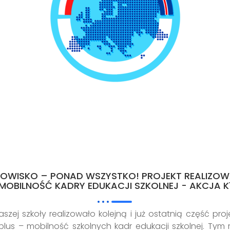
DOWISKO – PONAD WSZYSTKO! PROJEKT REALIZO
MOBILNOŚĆ KADRY EDUKACJI SZKOLNEJ - AKCJA K
aszej szkoły realizowało kolejną i już ostatnią część pro
us – mobilność szkolnych kadr edukacji szkolnej. Tym 