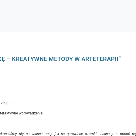
KĘ – KREATYWNE METODY W ARTETERAPII”
 zespole.
interaktywne wprowadzenie.
konaliśmy się na własne oczy, jak są uprawiane azorskie ananasy – ponoć najs