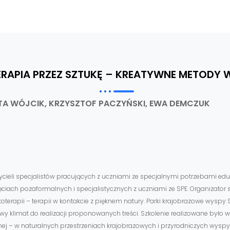
ERAPIA PRZEZ SZTUKĘ – KREATYWNE METODY W
TA WÓJCIK, KRZYSZTOF PACZYŃSKI, EWA DEMCZUK
cieli specjalistów pracujących z uczniami ze specjalnymi potrzebami eduk
iach pozaformalnych i specjalistycznych z uczniami ze SPE. Organizator s
toterapii – terapii w kontakcie z pięknem natury. Parki krajobrazowe wyspy
y klimat do realizacji proponowanych treści. Szkolenie realizowane było w 
nej – w naturalnych przestrzeniach krajobrazowych i przyrodniczych wyspy