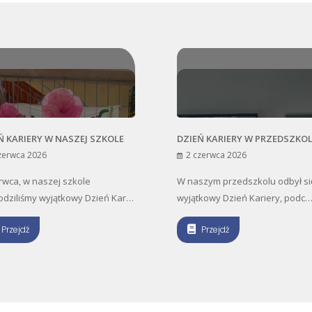
DZIEŃ KARIERY W PRZEDSZKOLU
REKRUTACJA DO
PONADPODSTAW
2 czerwca 2026
SZKOLNY 2026/2
2 czerwca 2026
W naszym przedszkolu odbył się
wyjątkowy Dzień Kariery, podc…
Drodzy Ósmoklasi
Rodzice! Przed 
Przejdź
Przejdź