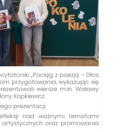
ytatorski „Pociąg z poezją – Głos
ziom przygotowania, wykazując się
rezentowali wiersze m.in. Wisławy
ony Kopkiewicz.
ego prezentacji.
refleksji nad ważnymi tematami
w artystycznych oraz promowania