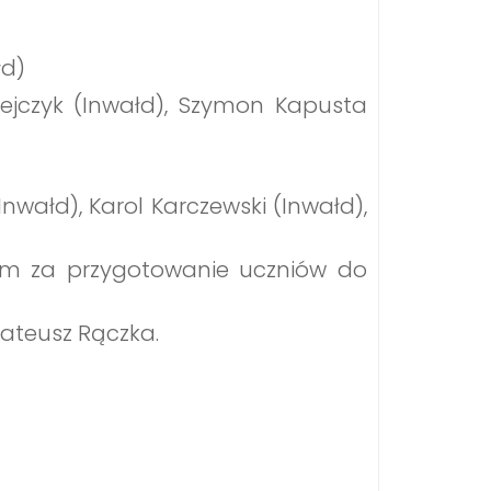
łd)
ciejczyk (Inwałd), Szymon Kapusta
Inwałd), Karol Karczewski (Inwałd),
lom za przygotowanie uczniów do
ateusz Rączka.