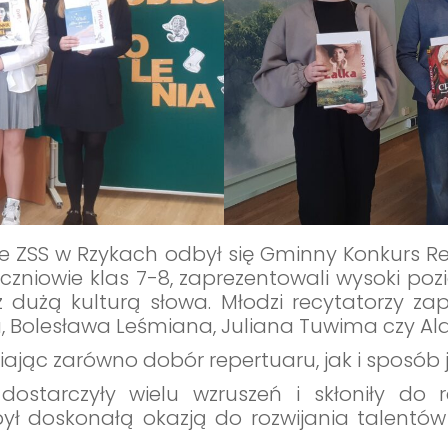
ce ZSS w Rzykach odbył się Gminny Konkurs Rec
uczniowie klas 7-8, zaprezentowali wysoki po
z dużą kulturą słowa. Młodzi recytatorzy zap
, Bolesława Leśmiana, Juliana Tuwima czy Ald
iając zarówno dobór repertuaru, jak i sposób j
ostarczyły wielu wzruszeń i skłoniły do 
był doskonałą okazją do rozwijania talentó