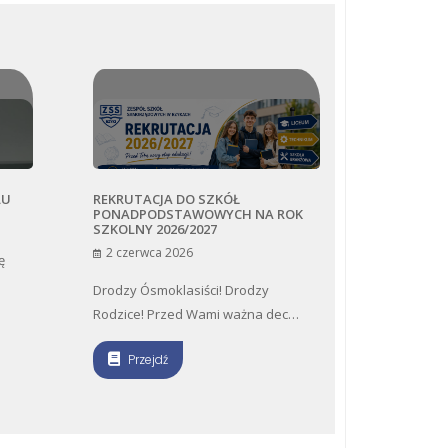
 SZKÓŁ
PROJEKT „CYFROWY NAUCZYCIEL”
OWYCH NA ROK
2 czerwca 2026
027
Miło nam poinformować, że
nauczyciele naszej szkoły wzięli u…
ści! Drodzy
Wami ważna dec…
Przejdź