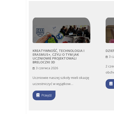
OŚĆ, TECHNOLOGIA I
DZIEŃ KARIERY W NASZEJ SZKOLE
 CZYLI O TYM JAK
3 czerwca 2026
E PROJEKTOWALI
 3D
2 czerwca, w naszej szkole
 2026
obchodziliśmy wyjątkowy Dzień Kar…
aszej szkoły mieli okazję
yć w wyjątkow…
Przejdź
ź