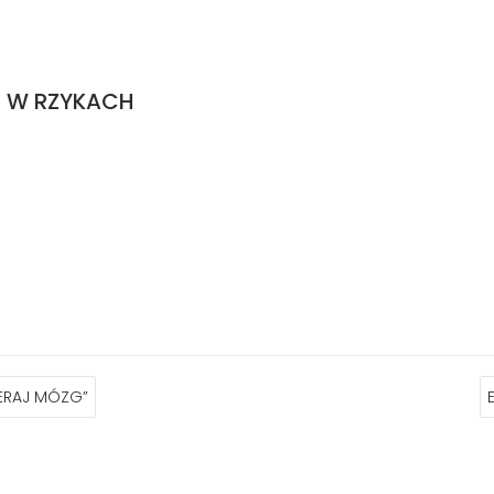
 W RZYKACH
IERAJ MÓZG”