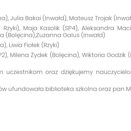
na), Julia Bakai (Inwałd), Mateusz Trojak (Inwa
.7 Rzyki), Maja Kasolik (SP4), Aleksandra Ma
ka (Bolęcina),Zuzanna Galus (Inwałd)
), Liwia Fiołek (Rzyki)
2), Milena Żydek (Bolęcina), Wiktoria Godzik (
im uczestnikom oraz dziękujemy nauczycie
ów ufundowała biblioteka szkolna oraz pan M