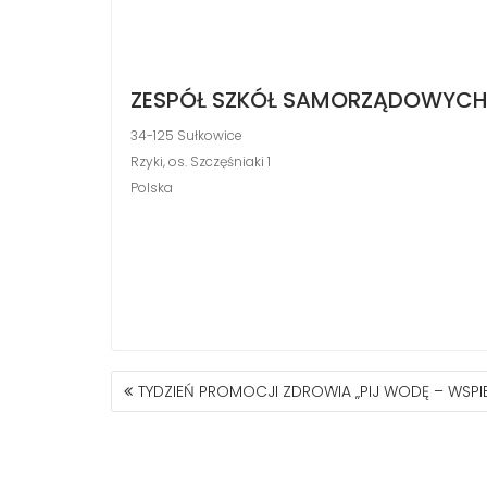
ZESPÓŁ SZKÓŁ SAMORZĄDOWYCH
34-125 Sułkowice
Rzyki, os. Szczęśniaki 1
Polska
NAWIGACJA
TYDZIEŃ PROMOCJI ZDROWIA „PIJ WODĘ – WSP
WPISU