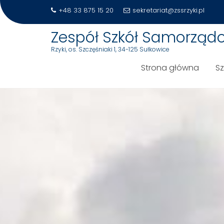
+48 33 875 15 20
sekretariat@zssrzyki.pl
Zespół Szkół Samorząd
Rzyki, os. Szczęśniaki 1, 34-125 Sułkowice
Strona główna
S
Skip
to
content