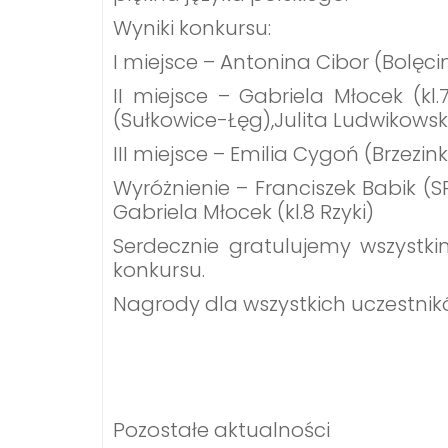
Wyniki konkursu:
I miejsce – Antonina Cibor (Bolęci
II miejsce – Gabriela Młocek (kl
(Sułkowice-Łęg),Julita Ludwikows
III miejsce – Emilia Cygoń (Brzezinka
Wyróżnienie – Franciszek Babik (SP
Gabriela Młocek (kl.8 Rzyki)
Serdecznie gratulujemy wszystk
konkursu.
Nagrody dla wszystkich uczestnik
Pozostałe aktualności