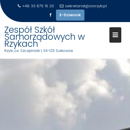
+48 33 875 15 20
sekretariat@zssrzyki.pl
E-Dziennik
Zespół Szkół
Samorządowych w
Rzykach
Rzyki, os. Szczęśniaki 1, 34-125 Sułkowice
Skip
to
content