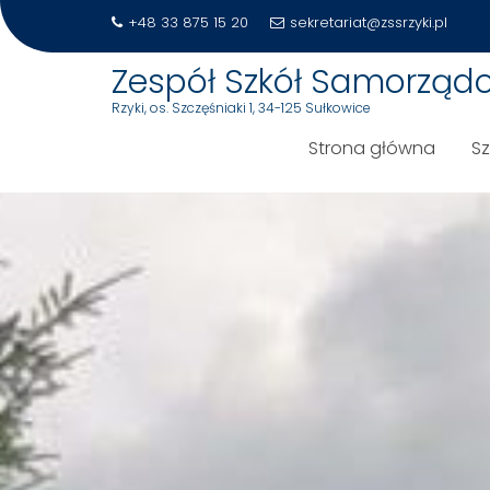
+48 33 875 15 20
sekretariat@zssrzyki.pl
Zespół Szkół Samorząd
Rzyki, os. Szczęśniaki 1, 34-125 Sułkowice
Strona główna
S
Skip
to
content