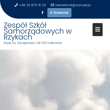
+48 33 875 15 20
sekretariat@zssrzyki.pl
E-Dziennik
Zespół Szkół
Samorządowych w
Rzykach
Rzyki, os. Szczęśniaki 1, 34-125 Sułkowice